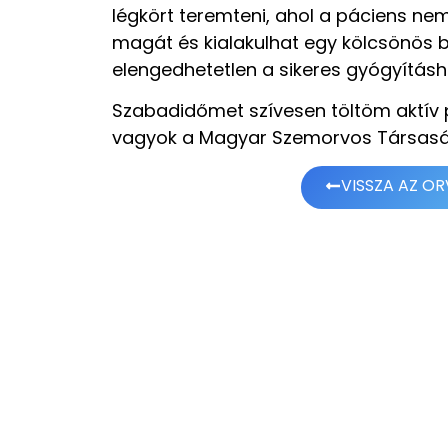
légkört teremteni, ahol a páciens nem 
magát és kialakulhat egy kölcsönös b
elengedhetetlen a sikeres gyógyításh
Szabadidőmet szívesen töltöm aktív p
vagyok a Magyar Szemorvos Társas
VISSZA AZ O