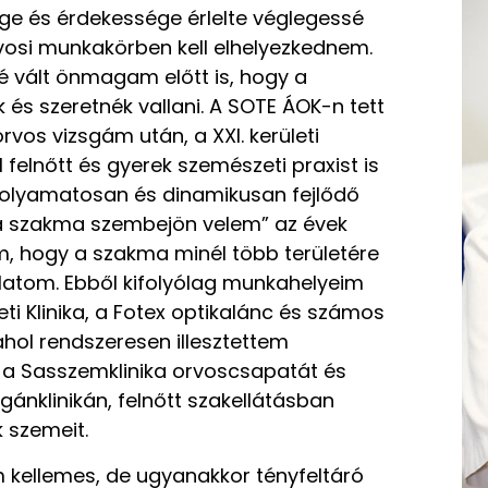
e és érdekessége érlelte véglegessé
vosi munkakörben kell elhelyezkednem.
é vált önmagam előtt is, hogy a
 és szeretnék vallani. A SOTE ÁOK-n tett
vos vizsgám után, a XXI. kerületi
felnőtt és gyerek szemészeti praxist is
folyamatosan és dinamikusan fejlődő
a szakma szembejön velem” az évek
, hogy a szakma minél több területére
latom. Ebből kifolyólag munkahelyeim
i Klinika, a Fotex optikalánc és számos
ahol rendszeresen illesztettem
em a Sasszemklinika orvoscsapatát és
nklinikán, felnőtt szakellátásban
 szemeit.
ellemes, de ugyanakkor tényfeltáró