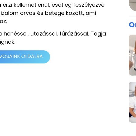
érzi kellemetlenül, esetleg feszélyezve
izalom orvos és betege között, ami
oz.
O
ihenéssel, utazással, túrázással. Tagja
ágnak.
RVOSAINK OLDALRA