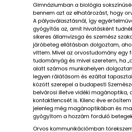
Gimnáziumban a biológia sokszínűség
bennem azt az elhatározást, hogy or
A pályaválasztásnál, így egyértelműv
gyógyítás az, amit hivatásként tudnék
sikeres államvizsga és szemész szakor
járóbeteg ellátásban dolgoztam, ahol 
vittem. Mivel az orvostudomány egy 
tudományág és mivel szeretem, ha „
alatt számos munkahelyen dolgoztam
legyen rálátásom és ezáltal tapaszta
között szerepel a budapesti Szemészet
belvárosi illetve vidéki magánoptika, 
kontaktlencsét is. Kilenc éve erősít
jelenleg még magánoptikában és magá
gyógyítom a hozzám forduló betegek
Orvos kommunikációmban törekszem k