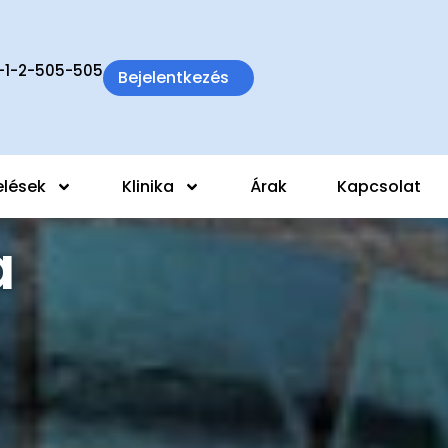
-1-2-505-505
Bejelentkezés
elések
Klinika
Árak
Kapcsolat
a