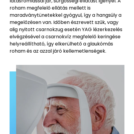
látásromlással jár, sürgősségi ellátást igényel. A
roham megfelelő ellátás mellett is
maradványtünetekkel gyógyul, így a hangsúly a
megelőzésen van. Időben észrevett szűk, vagy
alig nyitott csarnokzug esetén YAG lézerkezelés
elvégzésével a csarnokvíz megfelelő keringése
helyreállítható, így elkerülhető a glaukómás
roham és az azzal járó kellemetlenségek.