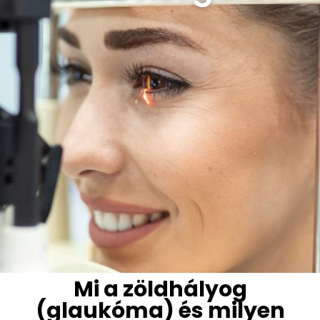
Mi a zöldhályog
(glaukóma) és milyen