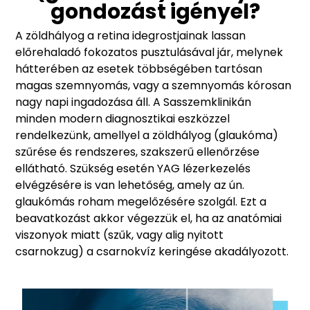
gondozást igényel?
A zöldhályog a retina idegrostjainak lassan
előrehaladó fokozatos pusztulásával jár, melynek
hátterében az esetek többségében tartósan
magas szemnyomás, vagy a szemnyomás kórosan
nagy napi ingadozása áll. A Sasszemklinikán
minden modern diagnosztikai eszközzel
rendelkezünk, amellyel a zöldhályog (glaukóma)
szűrése és rendszeres, szakszerű ellenőrzése
ellátható. Szükség esetén YAG lézerkezelés
elvégzésére is van lehetőség, amely az ún.
glaukómás roham megelőzésére szolgál. Ezt a
beavatkozást akkor végezzük el, ha az anatómiai
viszonyok miatt (szűk, vagy alig nyitott
csarnokzug) a csarnokvíz keringése akadályozott.