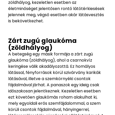
zöldhályog, kezeletlen esetben az
életminőséget jelentősen rontó látótérkiesések
jelennek meg, végső esetben akár látásvesztés
is bekövetkezhet.
Zárt zugú glaukóma
(zöldhályog)
A betegség egy másik formája a zárt zugú
glaukóma (zöldhályog), ahol a csarnokvíz
keringése válik akadályozottá. Ez homályos
látással, fényforrások körül szivárvány karikák
látásával, illetve a szemkörnyéki csontok
fájdalmával járhat. A panaszok egy ideig csak
időszakosan jelentkeznek. Kezeletlen esetben
ezt követően glaukómás roham alakulhat ki,
mely egyoldali erős szemfájdalommal, a szem
körüli csontok fájdalmával, hányingerrel,