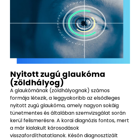
Nyitott zugú glaukóma
(zöldhályog)
A glaukómának (zöldhályognak) számos
formája létezik, a leggyakoribb az elsődleges
nyitott zugú glaukóma, amely nagyon sokáig
tünetmentes és általában szemvizsgálat során
kerül felismerésre. A korai diagnózis fontos, mert
a már kialakult károsodások
visszafordíthatatlanok. Későn diagnosztizált