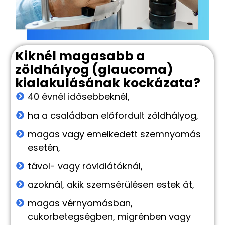
Kiknél magasabb a
zöldhályog (glaucoma)
kialakulásának kockázata?
40 évnél idősebbeknél,
ha a családban előfordult zöldhályog,
magas vagy emelkedett szemnyomás
esetén,
távol- vagy rövidlátóknál,
azoknál, akik szemsérülésen estek át,
magas vérnyomásban,
cukorbetegségben, migrénben vagy