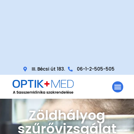
III. Bécsi út 183.
06-1-2-505-505
Zöldhályog
szűrővizsgálat