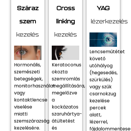
Száraz
Cross
YAG
szem
linking
lézerkezelés
kezelés
kezelés
Lencseműtétet
követő
Hormonális,
Keratoconus
utóhályog
szemészeti
okozta
(hegesedés,
betegségek,
szemromlás
szürkülés)
monitorhasználat
megállítására,
vagy szűk
vagy
megelőzve
csarnokzug
kontaktlencse
a
kezelése
viselése
kockázatos
percek
miatti
szaruhártya-
alatt,
szemszárazság
átültetést
lézerrel,
kezelésére.
és
fájdalommentese