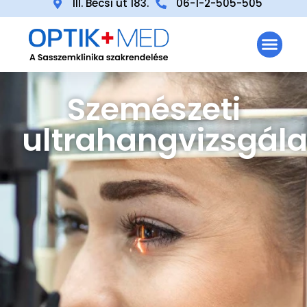
III. Bécsi út 183.
06-1-2-505-505
Szemészeti
ultrahangvizsgála