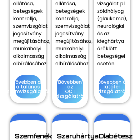
ellátása,
ellátása,
vizsgálat pl.
betegségek
betegségek
zöldhályog
kontrollja,
kontrollja,
(glaukoma),
szemvizsgálat
szemvizsgálat
neurológiai
jogosítvány
jogosítvány
és az
megújításához,
megújításához,
ideghártya
munkahelyi
munkahelyi
öröklött
alkalmasság
alkalmasság
betegségei
elbírálásához.
elbírálásához.
esetén.
Bővebben az
Bővebben
Bővebben a
általános
az
látótér
szemvizsgálatról
OCT
vizsgálatról
vizsgálatról
Szemfenék
Diabétesz
Szaruhártya