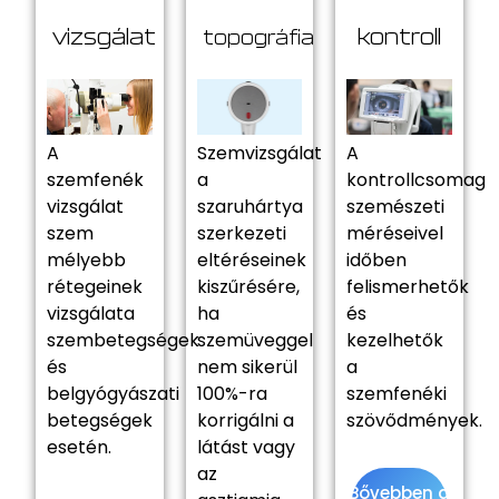
vizsgálat
kontroll
topográfia
A
Szemvizsgálat
A
szemfenék
a
kontrollcsomag
vizsgálat
szaruhártya
szemészeti
szem
szerkezeti
méréseivel
mélyebb
eltéréseinek
időben
rétegeinek
kiszűrésére,
felismerhetők
vizsgálata
ha
és
szembetegségek
szemüveggel
kezelhetők
és
nem sikerül
a
belgyógyászati
100%-ra
szemfenéki
betegségek
korrigálni a
szövődmények.
esetén.
látást vagy
az
Bővebben a