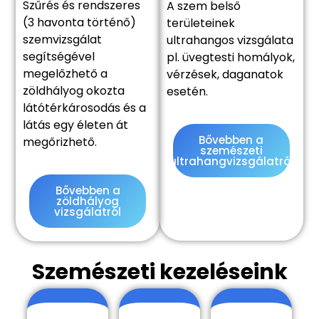
Szűrés és rendszeres
A szem belső
(3 havonta történő)
területeinek
szemvizsgálat
ultrahangos vizsgálata
segítségével
pl. üvegtesti homályok,
megelőzhető a
vérzések, daganatok
zöldhályog okozta
esetén.
látótérkárosodás és a
látás egy életen át
Bővebben a
megőrizhető.
szemészeti
ultrahangvizsgálatról
Bővebben a
zöldhályog
vizsgálatról
Szemészeti kezeléseink