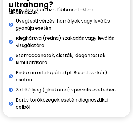
ultrahang?
Leggyakrabban az alábbi esetekben
alkalmazzuk:
Üvegtesti vérzés, homályok vagy leválás
gyanúja esetén
Ideghártya (retina) szakadás vagy leválás
vizsgálatára
Szemdaganatok, ciszták, idegentestek
kimutatására
Endokrin orbitopátia (pl. Basedow-kór)
esetén
Zöldhályog (glaukóma) speciális eseteiben
Borús törőközegek esetén diagnosztikai
célból