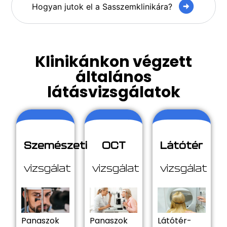
Hogyan jutok el a Sasszemklinikára?
Klinikánkon végzett
általános
látásvizsgálatok
Szemészeti
OCT
Látótér
vizsgálat
vizsgálat
vizsgálat
Panaszok
Panaszok
Látótér-