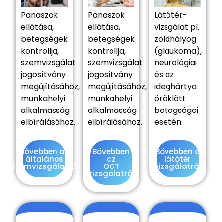
Panaszok
Panaszok
Látótér-
ellátása,
ellátása,
vizsgálat pl.
betegségek
betegségek
zöldhályog
kontrollja,
kontrollja,
(glaukoma),
szemvizsgálat
szemvizsgálat
neurológiai
jogosítvány
jogosítvány
és az
megújításához,
megújításához,
ideghártya
munkahelyi
munkahelyi
öröklött
alkalmasság
alkalmasság
betegségei
elbírálásához.
elbírálásához.
esetén.
Bővebben az
Bővebben
Bővebben a
általános
az
látótér
szemvizsgálatról
OCT
vizsgálatról
vizsgálatról