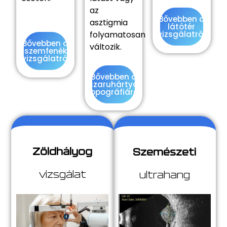
az
Bővebben a
asztigmia
látótér
folyamatosan
vizsgálatról
Bővebben a
változik.
szemfenék
vizsgálatról
Bővebben a
szaruhártya
topográfiáról
Zöldhályog
Szemészeti
vizsgálat
ultrahang