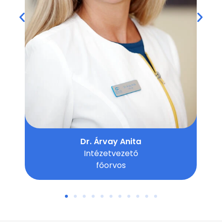
Dr. Fekete Orsolya
Szemész főorvos,
refraktív sebész