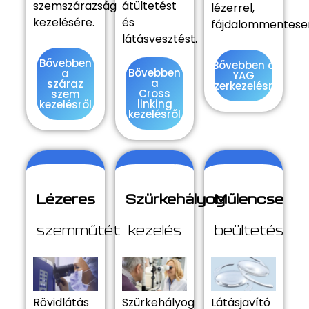
szemszárazság
átültetést
lézerrel,
kezelésére.
és
fájdalommentese
látásvesztést.
Bővebben
Bővebben a
Bővebben
a
YAG
a
száraz
lézerkezelésről
Cross
szem
linking
kezelésről
kezelésről
Lézeres
Szürkehályog
Műlencse
szemműtét
kezelés
beültetés
Rövidlátás
Szürkehályog
Látásjavító