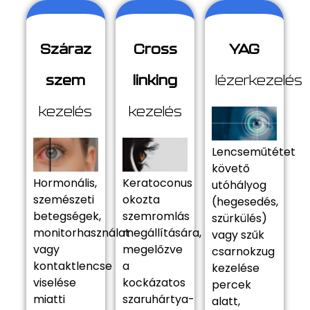
Száraz
Cross
YAG
szem
linking
lézerkezelés
kezelés
kezelés
Lencseműtétet
követő
Hormonális,
Keratoconus
utóhályog
szemészeti
okozta
(hegesedés,
betegségek,
szemromlás
szürkülés)
monitorhasználat
megállítására,
vagy szűk
vagy
megelőzve
csarnokzug
kontaktlencse
a
kezelése
viselése
kockázatos
percek
miatti
szaruhártya-
alatt,