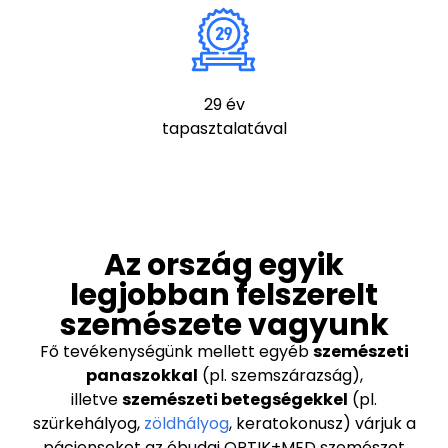
29 év
tapasztalatával
Az ország egyik
legjobban felszerelt
szemészete vagyunk
Fő tevékenységünk mellett egyéb
szemészeti
panaszokkal
(pl. szemszárazság),
illetve
szemészeti betegségekkel
(pl.
szürkehályog,
zöldhályog
, keratokonusz) várjuk a
pácienseket az óbudai OPTIK+MED szemészet