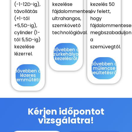
(-1-12D-ig),
kezelése
kezelés 50
távollátás
fájdalommentes,
év felett,
(+1-től
ultrahangos,
hogy
+5,5D-ig),
szemkövető
fájdalommentese
cylinder (1-
technológiával.
megbszabaduljon
től 5,5D-ig)
a
kezelése
szemüvegtől.
Bővebben a
lézerrel.
szürkehályog
kezelésről
Bővebben a
műlencse
Bővebben a
beültetésről
lézeres
szemműtétről
Kérjen időpontot
vizsgálatra!