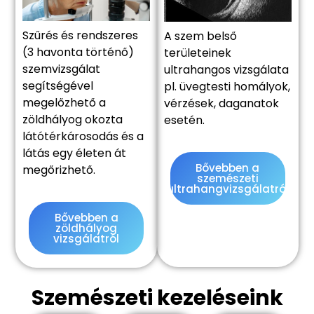
Szűrés és rendszeres
A szem belső
(3 havonta történő)
területeinek
szemvizsgálat
ultrahangos vizsgálata
segítségével
pl. üvegtesti homályok,
megelőzhető a
vérzések, daganatok
zöldhályog okozta
esetén.
látótérkárosodás és a
látás egy életen át
Bővebben a
megőrizhető.
szemészeti
ultrahangvizsgálatról
Bővebben a
zöldhályog
vizsgálatról
Szemészeti kezeléseink