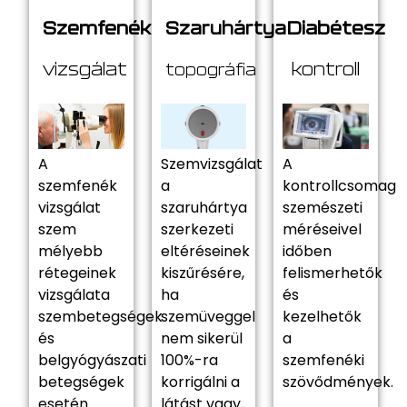
Szemfenék
Diabétesz
Szaruhártya
vizsgálat
kontroll
topográfia
A
Szemvizsgálat
A
szemfenék
a
kontrollcsomag
vizsgálat
szaruhártya
szemészeti
szem
szerkezeti
méréseivel
mélyebb
eltéréseinek
időben
rétegeinek
kiszűrésére,
felismerhetők
vizsgálata
ha
és
szembetegségek
szemüveggel
kezelhetők
és
nem sikerül
a
belgyógyászati
100%-ra
szemfenéki
betegségek
korrigálni a
szövődmények.
esetén.
látást vagy