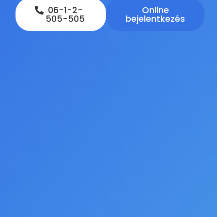
06-1-2-
Online
505-505
bejelentkezés