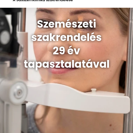
Szemészeti
szakrendelés
29 év
tapasztalatával