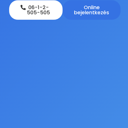
06-1-2-
Online
505-505
bejelentkezés