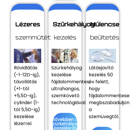
Lézeres
Szürkehályog
Műlencse
szemműtét
kezelés
beültetés
Rövidlátás
Szürkehályog
Látásjavító
(-1-12D-ig),
kezelése
kezelés 50
távollátás
fájdalommentes,
év felett,
(+1-től
ultrahangos,
hogy
+5,5D-ig),
szemkövető
fájdalommentese
cylinder (1-
technológiával.
megbszabaduljon
től 5,5D-ig)
a
kezelése
szemüvegtől.
Bővebben a
lézerrel.
szürkehályog
kezelésről