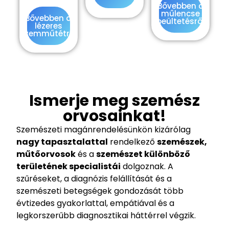
Bővebben a
műlencse
Bővebben a
beültetésről
lézeres
szemműtétről
Ismerje meg szemész
orvosainkat!
Szemészeti magánrendelésünkön kizárólag
nagy tapasztalattal
rendelkező
szemészek,
műtőorvosok
és a
szemészet különböző
területének specialistái
dolgoznak. A
szűréseket, a diagnózis felállítását és a
szemészeti betegségek gondozását több
évtizedes gyakorlattal, empátiával és a
legkorszerűbb diagnosztikai háttérrel végzik.