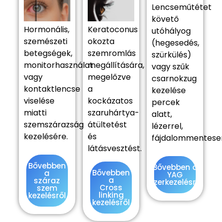
Lencseműtétet
követő
Hormonális,
Keratoconus
utóhályog
szemészeti
okozta
(hegesedés,
betegségek,
szemromlás
szürkülés)
monitorhasználat
megállítására,
vagy szűk
vagy
megelőzve
csarnokzug
kontaktlencse
a
kezelése
viselése
kockázatos
percek
miatti
szaruhártya-
alatt,
szemszárazság
átültetést
lézerrel,
kezelésére.
és
fájdalommentese
látásvesztést.
Bővebben
Bővebben a
Bővebben
a
YAG
a
száraz
lézerkezelésről
Cross
szem
linking
kezelésről
kezelésről